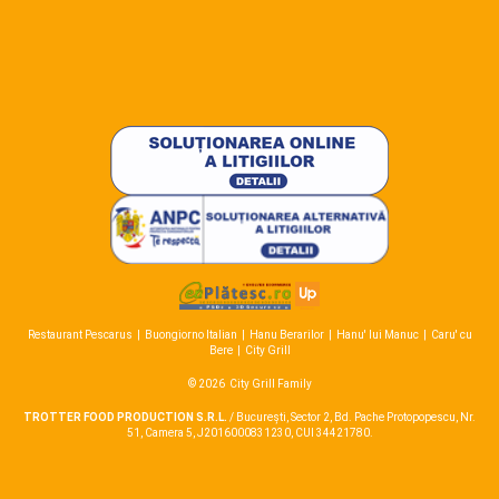
Restaurant Pescarus
|
Buongiorno Italian
|
Hanu Berarilor
|
Hanu' lui Manuc
|
Caru' cu
Bere
|
City Grill
© 2026
City Grill Family
TROTTER FOOD PRODUCTION S.R.L.
/ București, Sector 2, Bd. Pache Protopopescu, Nr.
51, Camera 5, J2016000831230, CUI 34421780.