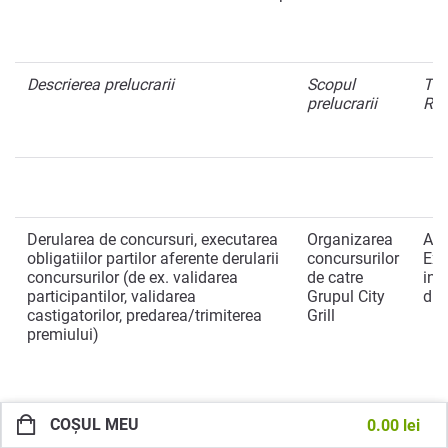
Descrierea prelucrarii
Scopul
Tem
prelucrarii
RG
Derularea de concursuri, executarea
Organizarea
Art.
obligatiilor partilor aferente derularii
concursurilor
Exe
concursurilor (de ex. validarea
de catre
inc
participantilor, validarea
Grupul City
du
castigatorilor, predarea/trimiterea
Grill
premiului)
COȘUL MEU
0.00
lei
Acordarea garantiei produsului-
Organizarea
Art.