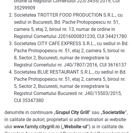
ordine la Registrul Comertului J23/3455/2019, CUI
35299909
Societatea TROTTER FOOD PRODUCTION S.R.L., cu
sediul in Bucuresti, Bd. Pache Protopopescu nr. 51,
camera 5, etaj 2, biroul nr. 13, numar de ordine in
Registrul Comertului J2016000831230, CUI 34421780
Societatea CITY CAFE EXPRESS S.R.L., cu sediul in Bd.
Pache Protopopescu nr. 51, etaj 2, camera 5, biroul nr.
8, Sector 2, Bucuresti, numar de inregistrare la
Registrul Comertului nr. J40/7807/2016, CUI 3616137
Societatea BLUE RESTAURANT S.R.L., cu sediul in Bd.
Pache Protopopescu nr. 51, etaj 2, camera 5, biroul nr.
5, Sector 2, Bucuresti, numar de inregistrare la
Registrul Comertului Bucuresti nr. J40/15503/2015,
CUI 35347380
denumite in continuare „
Grupul City Grill
” sau „
Societatile
”,
in calitate de autori, proprietari si administratori ai website-
ului
www.family.citygrill.ro
(„
Website-ul
”) si in calitate de