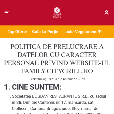
Top Oferte
Gata La Porție
Lacto-Vegetariene/Post
A
POLITICA DE PRELUCRARE A
DATELOR CU CARACTER
PERSONAL PRIVIND WEBSITE-UL
FAMILY.CITYGRILL.RO
– versiune aplicabila din noiembrie 2025 -
1.
CINE SUNTEM:
Societatea BOGDAN RESTAURANTE S.R.L., cu sediul
in Str. Dimitrie Cantemir, nr. 17, mansarda, sat
Ciofliceni, Comuna Snagov, judet Ilfov, numar de