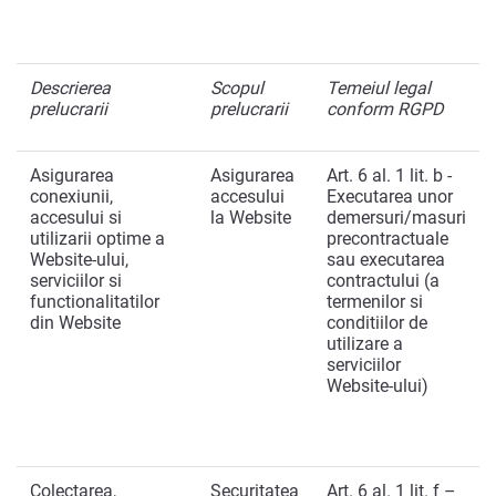
Descrierea
Scopul
Temeiul legal
prelucrarii
prelucrarii
conform RGPD
Asigurarea
Asigurarea
Art. 6 al. 1 lit. b -
conexiunii,
accesului
Executarea unor
accesului si
la Website
demersuri/masuri
utilizarii optime a
precontractuale
Website-ului,
sau executarea
serviciilor si
contractului (a
functionalitatilor
termenilor si
din Website
conditiilor de
utilizare a
serviciilor
Website-ului)
Colectarea,
Securitatea
Art. 6 al. 1 lit. f –