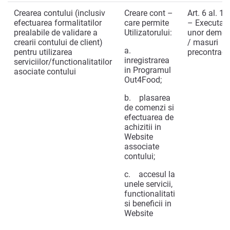
Crearea contului (inclusiv
Creare cont –
Art. 6 al. 1 li
efectuarea formalitatilor
care permite
– Executar
prealabile de validare a
Utilizatorului:
unor demer
crearii contului de client)
/ masuri
a.
pentru utilizarea
precontract
inregistrarea
serviciilor/functionalitatilor
in Programul
asociate contului
Out4Food;
b. plasarea
de comenzi si
efectuarea de
achizitii in
Website
associate
contului;
c. accesul la
unele servicii,
functionalitati
si beneficii in
Website