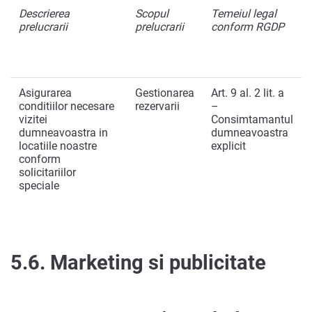
Descrierea
Scopul
Temeiul legal
prelucrarii
prelucrarii
conform RGDP
Asigurarea
Gestionarea
Art. 9 al. 2 lit. a
conditiilor necesare
rezervarii
–
vizitei
Consimtamantul
dumneavoastra in
dumneavoastra
locatiile noastre
explicit
conform
solicitariilor
speciale
5.6.
Marketing si publicitate