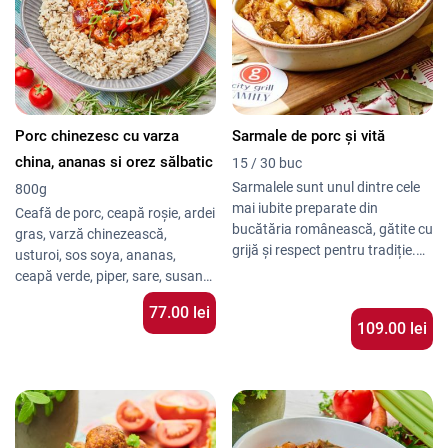
Porc chinezesc cu varza
Sarmale de porc și vită
china, ananas si orez sălbatic
15 / 30 buc
Sarmalele sunt unul dintre cele
800g
mai iubite preparate din
Ceafă de porc, ceapă roșie, ardei
bucătăria românească, gătite cu
gras, varză chinezească,
grijă și respect pentru tradiție.
usturoi, sos soya, ananas,
La Family City Grill, pregătim
ceapă verde, piper, sare, susan
De ce să Alegi Sarmalele de la
sarmale delicioase, învelite în foi
negru, ketchup
Family City Grill?
77.00 lei
fragede de varză și umplute cu
109.00
lei
Rețetă Tradițională
–
carne suculentă, asezonată
Pregătite după metode
perfect pentru un gust autentic.
autentice, exact ca acasă.
Indiferent dacă îți dorești o
Ingrediente de Calitate
–
porție pentru tine sau sarmale
Folosim carne proaspătă și
pentru evenimente, avem opțiuni
Testimoniale
condimente atent alese.
flexibile pentru fiecare nevoie.