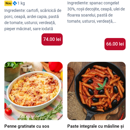
delicioase. Se simte gustul de
Ingrediente: spanac congelat
1 kg
Nou
casă.” – Laura V.
30%, roșii decojite, ceapă, ulei de
Ingrediente: cartofi, scăricică de
floarea soarelui, pastă de
porc, ceapă, ardei capia, pastă
tomate, usturoi, verdeață,
de tomate, usturoi, verdeață,
amidon din porumb, sare iodată,
pieper măcinat, sare iodată
piper măcinat
74.00 lei
66.00 lei
Penne gratinate cu sos
Paste integrale cu măsline și