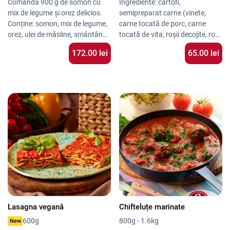
Comandă 900 g de somon cu
Ingrediente: cartofi,
mix de legume și orez delicios.
semipreparat carne (vinete,
Conține: somon, mix de legume,
carne tocată de porc, carne
orez, ulei de măsline, smântână
tocată de vita, roșii decojite, roșii
lichidă, unt, butter lemon,
fresh, ceapă, pastă de tomate,
172.00 lei
65.00 lei
lămâie.
Vezi mai multe
ulei de floarea soarelui, sare
preparate din pește
iodată, usturoi, verdeață, piper
măcinat),ouă, sos bechamel
(lapte, făină de grâu, unt,
nucșoară, piper măcinat, sare
iodată), smântână lichidă dulce,
brânză mozzarella, roșii decojite,
ulei de floarea soarelui, piepr alb
Alergeni: ou, lactoză, gluten
Lasagna vegană
Chifteluțe marinate
800g - 1.6kg
600g
New