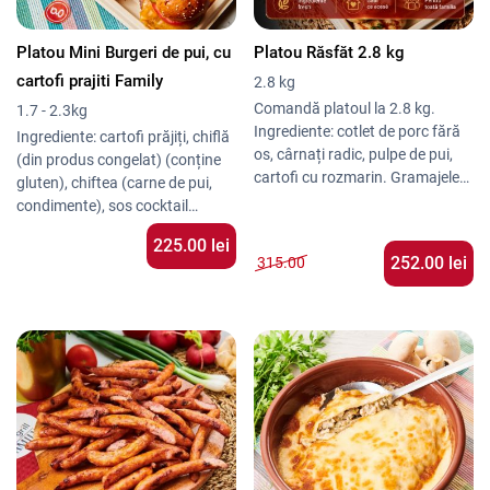
Platoul poate fi completat cu o
Testimoniale
limonadă rece sau o bere blondă
„Carnea e suculentă, cartofii
Platou Mini Burgeri de pui, cu
Platou Răsfăt 2.8 kg
artizanală. Ideal pentru două-
gustoși, iar sosurile sunt
trei porții consistente.
cartofi prajiti Family
2.8 kg
excelente!” – Cosmin R.
Comandă platoul la 2.8 kg.
1.7 - 2.3kg
„Perfect pentru mese rapide cu
Ingrediente: cotlet de porc fără
Ingrediente: cartofi prăjiți, chiflă
prietenii.” – Dana M.
os, cârnați radic, pulpe de pui,
(din produs congelat) (conține
cartofi cu rozmarin. Gramajele
gluten), chiftea (carne de pui,
sunt exprimate in greutate
condimente), sos cocktail
bruta, inainte de preparare.
(conține ou), cheddar, roșie,
225.00
lei
castraveți murați, salata lollo
252.00 lei
315.00
rossa, brânză dură, ierburi
italiene.
Vezi mai multe platouri
burgeri