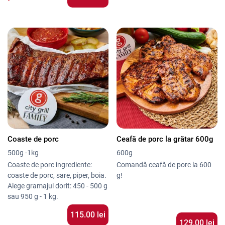
extravirgin, pesmet fără gluten
ceapă; zahăr; arome naturale;
(amidon din porumb, făină de
ierburi; condimente; corector de
orez, amidon de tapioca, drojdie
aciditate-E330), sare iodată
de bere, ulei de măsline
extravirgin, zahăr, agent de
îngroșare: E412, E464, sare,
emulsifiant: E471, fibre vegetale:
morcov, bambus, regulator de
aciditate:E262, extract de
drojdie), trufe negre de vară,
pătrunjel, usturoi, piper, arome]
Coaste de porc
Ceafă de porc la grătar 600g
500g -1kg
600g
Coaste de porc ingrediente:
Comandă ceafă de porc la 600
coaste de porc, sare, piper, boia.
g!
Alege gramajul dorit: 450 - 500 g
sau 950 g - 1 kg.
115.00
lei
129.00 lei