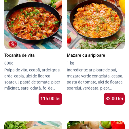
Tocanita de vita
Mazare cu aripioare
800g
1 kg
Pulpa de vita, ceapă, ardei gras,
Ingrediente: aripioare de pui,
ardei capia, ulei de floarea
mazare verde congelata, ceapa,
soarelui, pastă de tomate, piper
pasta de tomate, ulei de floarea
măcinat, sare iodată, foi de
soarelui, verdeata, piepr
dafin. Produsul poate conține
macinat, sare iodata.
115.00 lei
82.00 lei
urme de: gluten, țelină, soia,
lactoză, ou, nucă