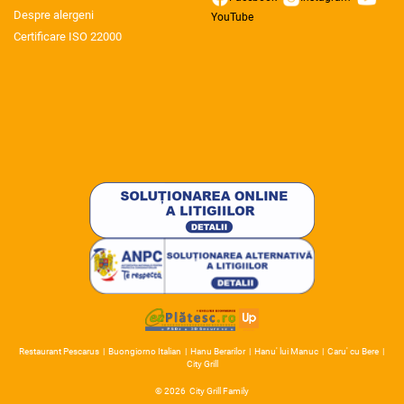
Despre alergeni
YouTube
Certificare ISO 22000
Restaurant Pescarus
|
Buongiorno Italian
|
Hanu Berarilor
|
Hanu' lui Manuc
|
Caru' cu Bere
|
City Grill
© 2026
City Grill Family