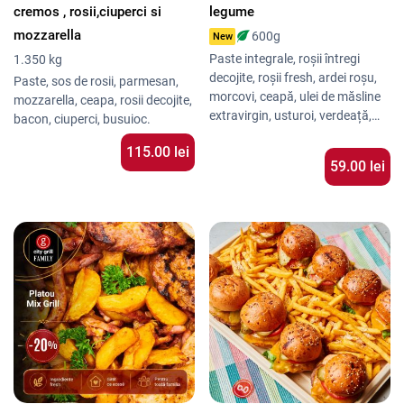
cremos , rosii,ciuperci si
legume
mozzarella
600g
New
Paste integrale, roșii întregi
1.350 kg
decojite, roșii fresh, ardei roșu,
Paste, sos de rosii, parmesan,
morcovi, ceapă, ulei de măsline
mozzarella, ceapa, rosii decojite,
extravirgin, usturoi, verdeață,
bacon, ciuperci, busuioc.
sare iodată, condimente italiene.
115.00 lei
59.00 lei