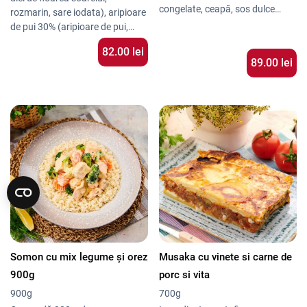
congelate, ceapă, sos dulce
rozmarin, sare iodata), aripioare
picant (conservant: benzoat de
de pui 30% (aripioare de pui,
sodiu, agenți de îngroșare:gumă
ketchup, ulei de floarea soarelui,
82.00 lei
din seminte de carruba, gumă de
usturoi, condimente italienesti,
89.00 lei
guar, potentiator de
sare iodata, boia de ardei dulce,
aromă:E621, colorant: extract
piper macinat)
de ardei roșu), ciuperci, sos de
soia 8% (conține: boabe de soia,
grâu, conservant:sorbat de
potasiu)
Somon cu mix legume și orez
Musaka cu vinete si carne de
900g
porc si vita
900g
700g