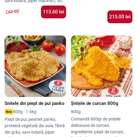
sare iodată, piper măcinat), sos
bechamel (lapte, unt, făină de
113.60 lei
142.00
grâu, nucșoară, sare iodată,
215.00 lei
piper măcinat), mozzarella,
ceapă caramelizată, ceapă
verde
Snitele din piept de pui panko
Șnițele de curcan 800g
800g
800g - 1.6kg
Nou
Comandă 800gr de șnițele
Piept de pui, pesmet panko,
delicioase de curcan.
proteină vegetală din soia, făină
Ingrediente: piept de curcan,
din grâu, sare iodată, piper