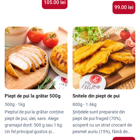
105.00 lei
99.00 lei
Piept de pui la grătar 500g
Snitele din piept de pui
500g - 1kg
800g - 1.6kg
Pieptul de pui la grătar conține:
Șnițelele sunt preparate din
piept de pui, ulei, sare. Alege
piept de pui fraged (70%),
gramajul dorit: 500 g sau 1 kg.
acoperit cu un strat crocant de
Un fel principal gustos și
pesmet auriu (15%), făină de
hrănitor.
grâu și proteină vegetală din