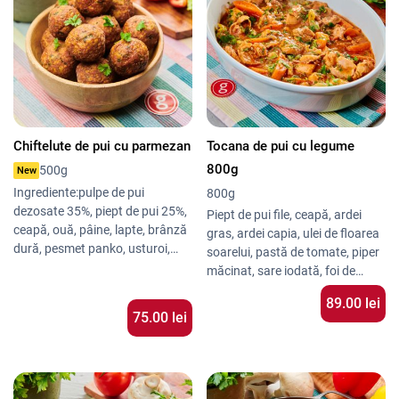
„Cele mai bune sarmale pe care
Gătite Lent
– Pentru a
le-am comandat vreodată! Gust
obține un gust bogat și o
autentic, porție generoasă și
textură fragedă.
livrare rapidă.” – Andrei M.
Livrare Rapidă
– Primești
sarmalele calde, direct la
„Perfecte pentru masa în familie!
ușă.
Sarmalele sunt fragede și foarte
Sarmale pentru Catering
–
bine asezonate.” – Elena P.
Soluția ideală pentru
Chiftelute de pui cu parmezan
Tocana de pui cu legume
evenimente, livrate rapid și
800g
500g
New
în porții generoase.
Ingrediente:pulpe de pui
800g
dezosate 35%, piept de pui 25%,
Piept de pui file, ceapă, ardei
ceapă, ouă, pâine, lapte, brânză
gras, ardei capia, ulei de floarea
dură, pesmet panko, usturoi,
soarelui, pastă de tomate, piper
pătrunjel, sare iodată, ierburi
măcinat, sare iodată, foi de
italiene, piper măcinat.
dafin
89.00 lei
Alergeni:ou, gluten, lactoză
75.00 lei