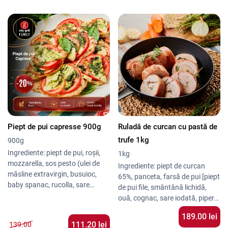
sare iodată], piept de pui 22%
ardei dulce, ierburi italiene), piure
[piept de pui, marinadă [grăsimi
din cartofi (cartofi, lapte, unt,
vegetale (rapiță, floarea
sare ioadată, piper alb) Alergeni:
soarelui), sare, legume
lactoza
deshidratate (ardei roșu,
usturoi, ceapă), zahăr, arome
naturale, ierburi, condimente,
corectori de aciditate (E330],
broccoli 18%
Piept de pui capresse 900g
Ruladă de curcan cu pastă de
trufe 1kg
900g
Ingrediente: piept de pui, roșii,
1kg
mozzarella, sos pesto (ulei de
Ingrediente: piept de curcan
măsline extravirgin, busuioc,
65%, panceta, farsă de pui [piept
baby spanac, rucolla, sare
de pui file, smântână lichidă,
iodată), marinadă (grăsimi
ouă, cognac, sare iodată, piper
vegetale (rapiţă, floarea -
alb, nucșoară], pastă cu trufe
189.00 lei
soarelui); sare; legume
[ciuperci, ulei de măsline
111.20 lei
139.00
deshidratate-ardei roşu, usturoi,