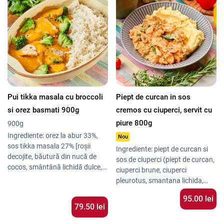
Pui tikka masala cu broccoli
Piept de curcan in sos
si orez basmati 900g
cremos cu ciuperci, servit cu
piure 800g
900g
Ingrediente: orez la abur 33%,
Nou
sos tikka masala 27% [roșii
Ingrediente: piept de curcan si
decojite, băutură din nucă de
sos de ciuperci (piept de curcan,
cocos, smântână lichidă dulce,
ciuperci brune, ciuperci
ceapă, unt, usturoi, ulei de
pleurotus, smantana lichida,
floarea soarelui, zeamă de
ceapa, crema de branza, pasta
95.00 lei
lămâie, coriandru, boia de ardei
de tomate, baby spanac, unt,
79.50 lei
dulce, curcuma, ghimbir pudră,
ulei de masline extravirgin,
condiment garam masala, chilli,
usturoi, condimente, boia de