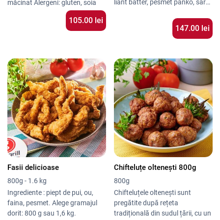
liant batter, pesmet panko, sare ,
măcinat Alergeni: gluten, soia
piper.
105.00
lei
147.00 lei
Fasii delicioase
Chifteluțe oltenești 800g
800g - 1.6 kg
800g
Ingrediente : piept de pui, ou,
Chifteluțele oltenești sunt
faina, pesmet. Alege gramajul
pregătite după rețeta
dorit: 800 g sau 1,6 kg.
tradițională din sudul țării, cu un